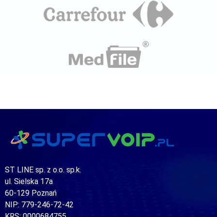
ST LINE sp. z o.o. sp.k.
ul. Sielska 17a
60-129 Poznań
NIP: 779-246-72-42
KRS: 0000684755