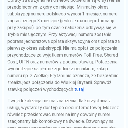
Opłaty za utrzymanie numerów pobierane są w systemie
przedpłaconym z góry co miesiąc. Minimalny okres
subskrypcji numeru polskiego wynosi 1 miesiąc, numeru
zagranicznego 3 miesiące (jeśli nie ma innej informacji
przy zakupie), po tym czasie naliczenia odbywają się w
trybie miesięcznym. Przy aktywacji numeru zostanie
pobrana jednorazowa opłata aktywacyjna oraz opłata za
pierwszy okres subskrypcji. Nie ma opłat za połączenia
przychodzące za wyjątkiem numerów Toll-Free, Shared
Cost, UIFN oraz numerów z podaną stawką. Połączenia
wychodzące są płatne zgodnie z cennikiem, zakup
numeru np. z Wielkiej Brytanii nie oznacza, że bezpłatnie
zrealizujesz połączenia do Wielkiej Brytanii. Sprawdź
stawkę połączeń wychodzących
tutaj
.
Twoja lokalizacja nie ma znaczenia dla korzystania z
usługi, wystarczy dostęp do sieci internetowej. Możesz
również przekierować numer na inny dowolny numer
stacjonarny lub komórkowy na świecie. Dzwoniący na