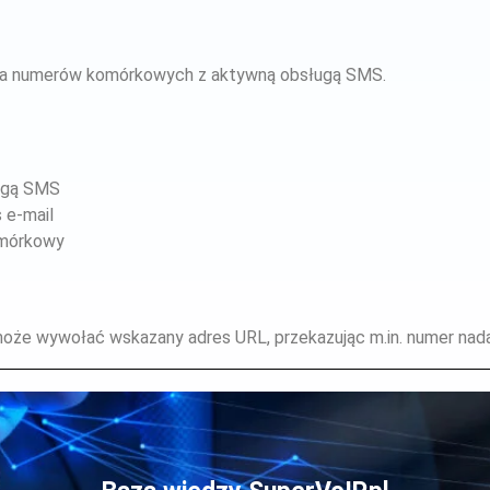
dla numerów komórkowych z aktywną obsługą SMS.
ługą SMS
 e-mail
omórkowy
 wywołać wskazany adres URL, przekazując m.in. numer nadaw