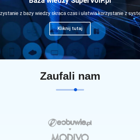
Baza wiedzy SuperVoIP.pl
zystanie z bazy wiedzy skraca czas i ułatwia korzystanie z sys
Kliknij tutaj
Zaufali nam