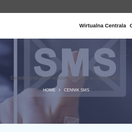
Wirtualna Centrala
Cennik wysyłanych wiadomości SMS w SuperVoIP.pl
HOME
CENNIK SMS